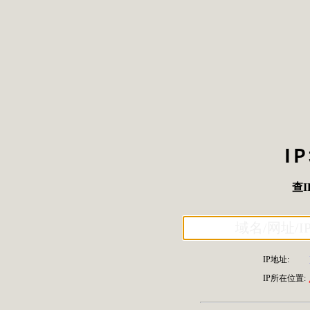
I
查I
IP地址:
IP所在位置: