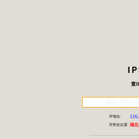
I
查I
116
IP地址:
IP所在位置:
湖北