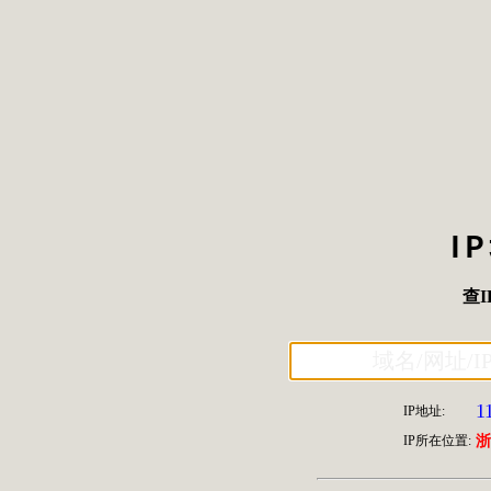
I
查I
1
IP地址:
IP所在位置:
浙