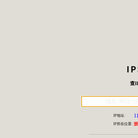
I
查I
1
IP地址:
IP所在位置:
浙