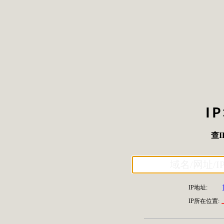
I
查I
IP地址:
IP所在位置: