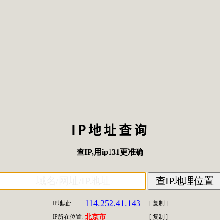
IP地址查询
查IP
,用
ip131
更准确
114.252.41.143
IP地址:
[
复制
]
IP所在位置:
北京市
[
复制
]