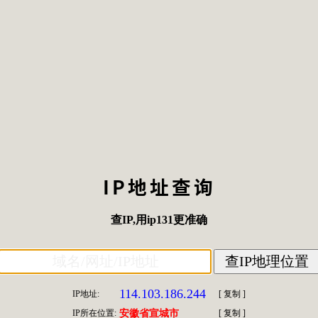
IP地址查询
查IP
,用
ip131
更准确
114.103.186.244
IP地址:
[
复制
]
IP所在位置:
安徽省宣城市
[
复制
]