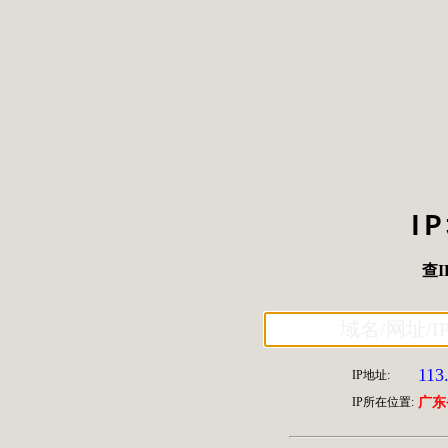
I
查I
113
IP地址:
IP所在位置:
广东