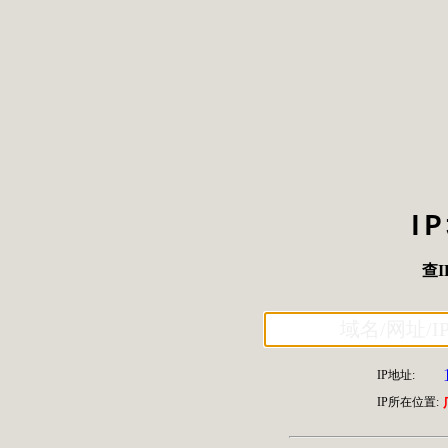
I
查I
IP地址:
IP所在位置: