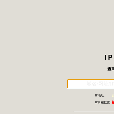
I
查I
1
IP地址:
IP所在位置: