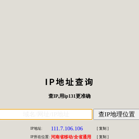
IP地址查询
查IP
,用
ip131
更准确
111.7.106.106
IP地址:
[
复制
]
IP所在位置:
河南省移动/全省通用
[
复制
]