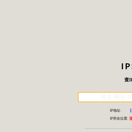
I
查I
1
IP地址:
IP所在位置: