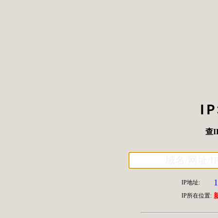
I
查I
1
IP地址:
IP所在位置: